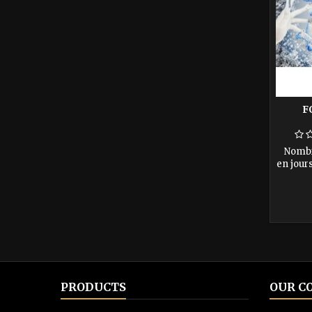
F
Nombre
en jours
900€ A
soit 27
de la
dates
PRODUCTS
OUR C