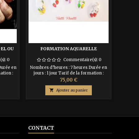
EL OU
FORMATION AQUARELLE
FORMA
O
s):
0
Commentaire(s):
0
Durée en
Nombres d’heures : 7 heures Durée en
ation :
jours : 1 jour Tarif de la formation :
h
cription
250€ Acompte de 30% à l’inscription
Prix
75,00 €
1er jour
soit 75 € Le solde à régler le 1er jour de
Durée
ates des
la formation soit : 175€ Dates des
T

Ajouter au panier
1 au 25
prochaines formations : -le 08
écembre
novembre 2024
CONTACT