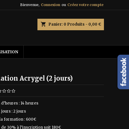
Bienvenue,
Connexion
ou
Créez votre compte
shopping_cart
Panier:
0
Produits - 0,00 €
LISATION
tion Acrygel (2 jours)
d’heures : 14 heures
jours : 2 jours
 la formation : 600€
de 30% à l’inscription soit 180€