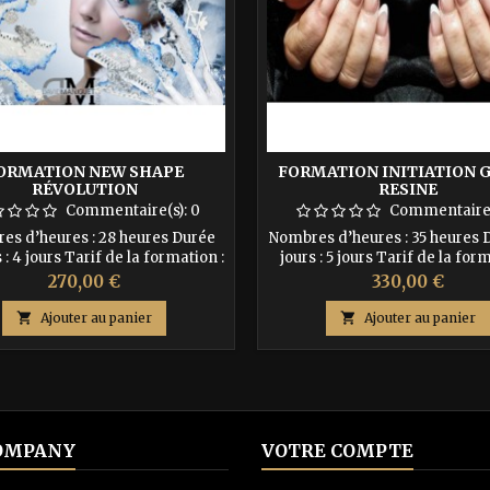
ORMATION NEW SHAPE
FORMATION INITIATION G
RÉVOLUTION
RESINE
Commentaire(s):
0
Commentaire(
s d’heures : 28 heures Durée
Nombres d’heures : 35 heures 
 : 4 jours Tarif de la formation :
jours : 5 jours Tarif de la form
compte de 30% à l’inscription
1100€ Acompte de 30% à l’ins
Prix
Prix
270,00 €
330,00 €
0€ Le solde à régler le 1er jour
soit 330€ Le solde à régler le 
 formation soit 630€ Pour les
de la formation soit : 770€ D

Ajouter au panier

Ajouter au panier
 de formation merci de nous
prochaines formations : -du 2
contacter par mail ....
octobre 2024 -du 02 au 06 d
2024
OMPANY
VOTRE COMPTE