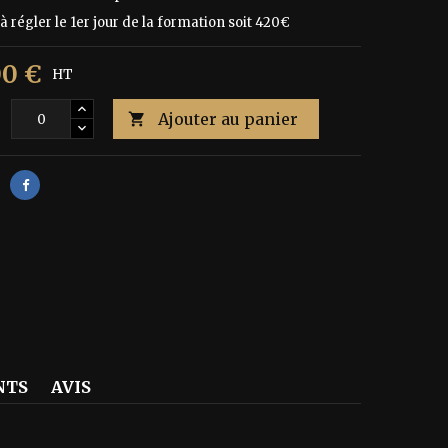
à régler le 1er jour de la formation soit 420€
00 €
HT
Ajouter au panier
é

NTS
AVIS