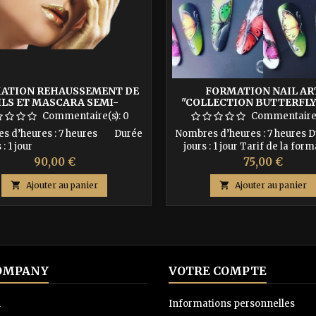
ATION REHAUSSEMENT DE
FORMATION NAIL AR
ILS ET MASCARA SEMI-
"COLLECTION BUTTERFLY
PERMANENT
PAINT
Commentaire(s):
0
Commentaire(
s d’heures : 7 heures Durée
Nombres d’heures : 7 heures 
jours : 1 jour
jours : 1 jour Tarif de la form
250€ Acompte de 30% à l’insc
Prix
Prix
90,00 €
75,00 €
arif de la
soit 75 € Le solde à régler le 1e
tion 300€ Acompte de 30% à
la formation soit : 175

Ajouter au panier

Ajouter au panier
l’inscription soit 90€...
OMPANY
VOTRE COMPTE
n
Informations personnelles