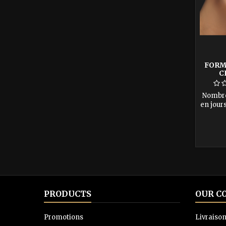
FORM
C
Nombre
en 
T
forma
PRODUCTS
OUR C
Promotions
Livraiso