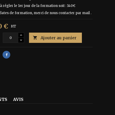
à régler le 1er jour de la formation soit : 140€
 dates de formation, merci de nous contacter par mail .
0 €
HT
Ajouter au panier
é

NTS
AVIS