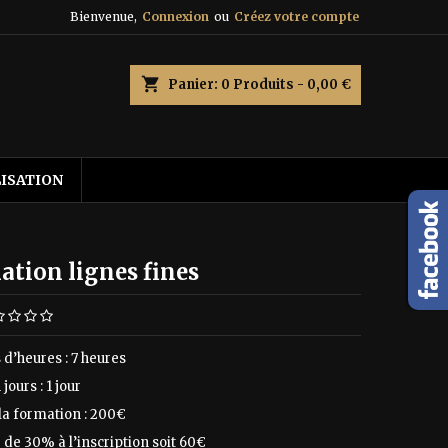
Bienvenue,
Connexion
ou
Créez votre compte
shopping_cart
Panier:
0
Produits - 0,00 €
LISATION
tion lignes fines
d’heures : 7 heures
jours : 1 jour
 la formation : 200€
de 30% à l’inscription soit 60€