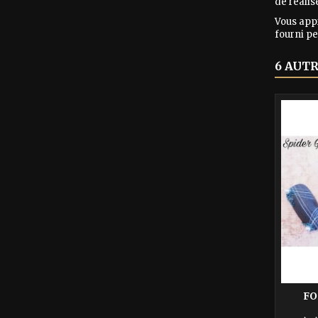
de réalis
Vous appr
fourni pe
6 AUT
FO