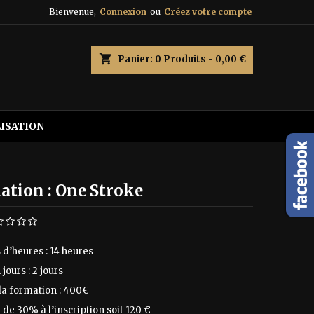
Bienvenue,
Connexion
ou
Créez votre compte
shopping_cart
Panier:
0
Produits - 0,00 €
LISATION
ation : One Stroke
d’heures : 14 heures
jours : 2 jours
 la formation : 400€
de 30% à l’inscription soit 120 €