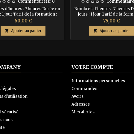
Commentaire(s):
0
Commentaire(
s d’heures : 7 heures Durée en
Nombres d’heures : 7 heures 
: 1 jour Tarif de la formation :
jours : 1 jour Tarif de la form
compte de 30% à l’inscription
250€ Acompte de 30% à l’insc
Prix
Prix
60,00 €
75,00 €
 Le solde à régler le 1er jour de
soit 75 € Le solde à régler le 1e
rmation soit : 180€ Dates des
la formation soit : 175€ Dat

Ajouter au panier

Ajouter au panier
nes formations : - le 28 octobre
prochaines formations : -l
2024
novembre 2024
OMPANY
VOTRE COMPTE
n
Informations personnelles
 légales
Commandes
s d'utilisation
Avoirs
Adresses
 sécurisé
Mes alertes
z-nous
ite