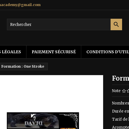
gnacademy@gmail.com

 LÉGALES
PAIEMENT SÉCURISÉ
CONDITIONS D'UTI
Formation : One Stroke
Form
Note
Nombres 
Durée en 
Tarif de
Acompte 