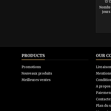
Nombre
jours 
200€ A
soit 60€
la fo
prochai
PRODUCTS
OUR C
Promotions
Livraiso
Nouveaux produits
Mentions
Meilleures ventes
Condition
A propos
Paiement
Contacte
Plan du s