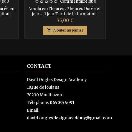
PAINT
s):
0
Commentaire(s):
0
Durée en
Nombres d’heures : 7 heures Durée en
Durée d
ation :
jours : 1 jour Tarif de la formation :
Durée
ription
250€ Acompte de 30% à l’inscription
Tarif
Prix
75,00 €
r jour de
soit 75 € Le solde à régler le 1er jour de
es des
la formation soit : 175€
Acompte

Ajouter au panier
e 08
CONTACT
David Ongles Design Academy
18,rue de loulans
70230 Montbozon
Téléphone:
0650934091
Email:
david.onglesdesignacademy@gmail.com