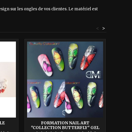
ign sur les ongles de vos clientes. Le matériel est
<
>
LE
FORMATION NAIL ART
FO
"COLLECTION BUTTERFLY" GEL